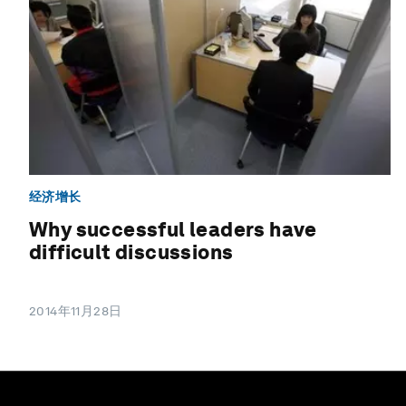
经济增长
Why successful leaders have
difficult discussions
2014年11月28日