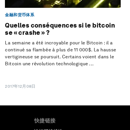
金融和货币体系
Quelles conséquences si le bitcoin
se « crashe » ?
La semaine a été incroyable pour le Bitcoin : il a
continué sa flambée à plus de 11 000$. La hausse
vertigineuse se poursuit. Certains voient dans le
Bitcoin une révolution technologique ...
2017年12月08日
快捷链接