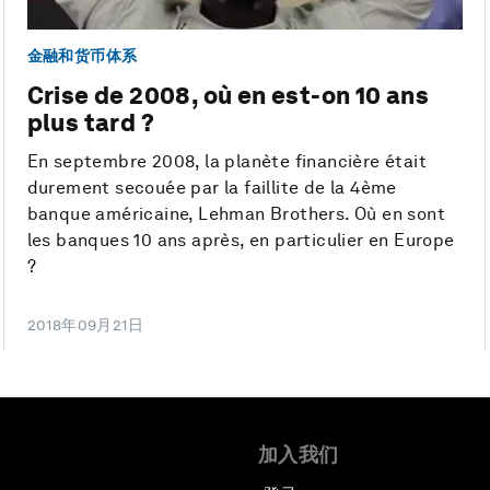
金融和货币体系
Crise de 2008, où en est-on 10 ans
plus tard ?
En septembre 2008, la planète financière était
durement secouée par la faillite de la 4ème
banque américaine, Lehman Brothers. Où en sont
les banques 10 ans après, en particulier en Europe
?
2018年09月21日
加入我们