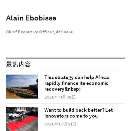
Alain Ebobisse
Chief Executive Officer, Africa50
最热内容
This strategy can help Africa
rapidly finance its economic
recovery&nbsp;
2020年11月09日
Want to build back better? Let
innovators come to you
2020年07月21日