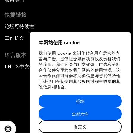
联系我们
快捷链接
论坛可持续性
工作机会
本网站使用 cookie
我们使用 Cookie 来制作贴合用户需求的内
语言版本
容与广告、提供社交媒体功能以及分析我们
的流量。我们还会与社交媒体、广告和分析
EN
ES
中文
日本語
▪
▪
▪
合作伙伴分享您对我们网站的使用情况，这
些合作伙伴可能会将此类信息与您提供给他
们或他们在您使用其服务的过程中收集的其
他信息相结合。
拒绝
隐私政策和服务条款
全部允许
站点地图
自定义
©
2026
世界经济论坛
EN
ES
中文
日本語