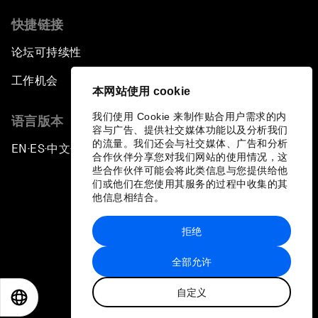
快捷链接
论坛可持续性
工作机会
本网站使用 cookie
我们使用 Cookie 来制作贴合用户需求的内
语言版本
容与广告、提供社交媒体功能以及分析我们
的流量。我们还会与社交媒体、广告和分析
EN
ES
中文
日本語
▪
▪
▪
合作伙伴分享您对我们网站的使用情况，这
些合作伙伴可能会将此类信息与您提供给他
们或他们在您使用其服务的过程中收集的其
他信息相结合。
拒绝
隐私政策和服务条款
全部允许
站点地图
自定义
©
2026
世界经济论坛
EN
ES
中文
日本語