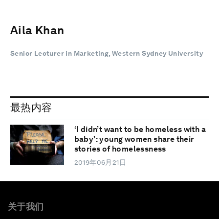
Aila Khan
Senior Lecturer in Marketing, Western Sydney University
最热内容
‘I didn’t want to be homeless with a
baby’: young women share their
stories of homelessness
2019年06月21日
关于我们