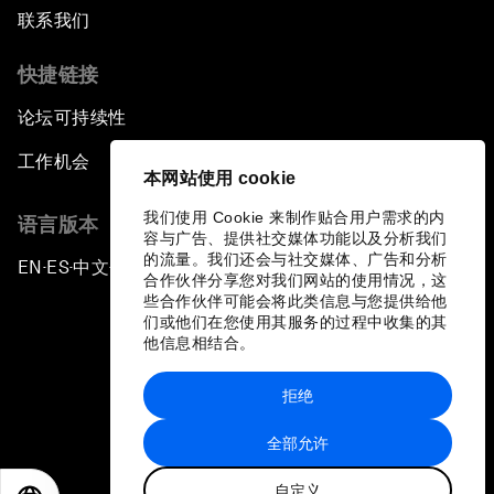
联系我们
快捷链接
论坛可持续性
工作机会
本网站使用 cookie
我们使用 Cookie 来制作贴合用户需求的内
语言版本
容与广告、提供社交媒体功能以及分析我们
的流量。我们还会与社交媒体、广告和分析
EN
ES
中文
日本語
▪
▪
▪
合作伙伴分享您对我们网站的使用情况，这
些合作伙伴可能会将此类信息与您提供给他
们或他们在您使用其服务的过程中收集的其
他信息相结合。
拒绝
隐私政策和服务条款
全部允许
站点地图
自定义