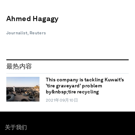
Ahmed Hagagy
Journalist, Reuters
最热内容
This company is tackling Kuwait's
'tire graveyard' problem
by&nbsp;tire recycling
2021年09月10日
关于我们