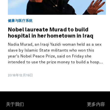
健康与医疗系统
Nobel laureate Murad to build
hospital in her hometown in Iraq
Nadia Murad, an Iraqi Yazidi woman held as a sex
slave by Islamic State militants who won this
year's Nobel Peace Prize, said on Friday she
intended to use the prize money to build a hosp...
2018年12月19日
关于我们
更多内容