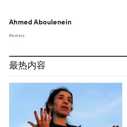
Ahmed Aboulenein
Reuters
最热内容