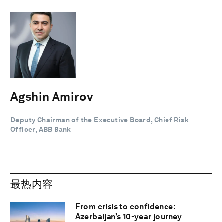
Agshin Amirov
Deputy Chairman of the Executive Board, Chief Risk
Officer, ABB Bank
最热内容
From crisis to confidence:
Azerbaijan’s 10-year journey