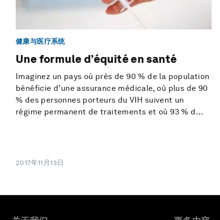
健康与医疗系统
Une formule d’équité en santé
Imaginez un pays où près de 90 % de la population
bénéficie d’une assurance médicale, où plus de 90
% des personnes porteurs du VIH suivent un
régime permanent de traitements et où 93 % d...
2017年11月13日