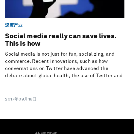
深度产业
Social media really can save lives.
This is how
Social media is not just for fun, socializing, and
commerce. Recent innovations, such as how
conversations on Twitter have advanced the
debate about global health, the use of Twitter and
...
2017年09月18日