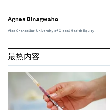
Agnes Binagwaho
Vice Chancellor, University of Global Health Equity
最热内容