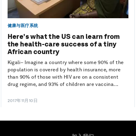
健康与医疗系统
Here's what the US can learn from
the health-care success of a tiny
African country
Kigali– Imagine a country where some 90% of the
population is covered by health insurance, more
than 90% of those with HIV are on a consistent
drug regime, and 93% of children are vaccina...
2017年11月10日