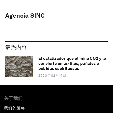
Agencia SINC
最热内容
El catalizador que elimina CO2 y lo
convierte en textiles, pañales o
bebidas espirituosas
2020年02月14日
关于我们
我们的策略