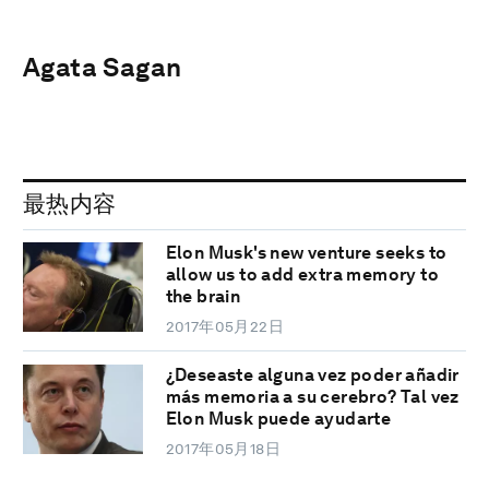
Agata Sagan
最热内容
Elon Musk's new venture seeks to
allow us to add extra memory to
the brain
2017年05月22日
¿Deseaste alguna vez poder añadir
más memoria a su cerebro? Tal vez
Elon Musk puede ayudarte
2017年05月18日