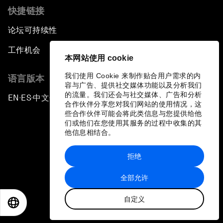
快捷链接
论坛可持续性
工作机会
本网站使用 cookie
我们使用 Cookie 来制作贴合用户需求的内
语言版本
容与广告、提供社交媒体功能以及分析我们
的流量。我们还会与社交媒体、广告和分析
EN
ES
中文
日本語
▪
▪
▪
合作伙伴分享您对我们网站的使用情况，这
些合作伙伴可能会将此类信息与您提供给他
们或他们在您使用其服务的过程中收集的其
他信息相结合。
拒绝
隐私政策和服务条款
全部允许
站点地图
自定义
©
2026
世界经济论坛
EN
ES
中文
日本語