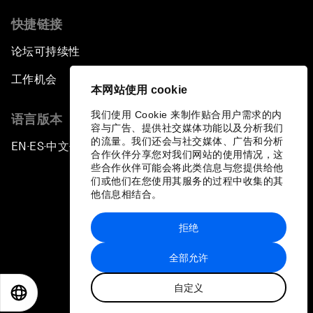
快捷链接
论坛可持续性
工作机会
本网站使用 cookie
我们使用 Cookie 来制作贴合用户需求的内
语言版本
容与广告、提供社交媒体功能以及分析我们
的流量。我们还会与社交媒体、广告和分析
EN
ES
中文
日本語
▪
▪
▪
合作伙伴分享您对我们网站的使用情况，这
些合作伙伴可能会将此类信息与您提供给他
们或他们在您使用其服务的过程中收集的其
他信息相结合。
拒绝
隐私政策和服务条款
全部允许
站点地图
自定义
©
2026
世界经济论坛
EN
ES
中文
日本語