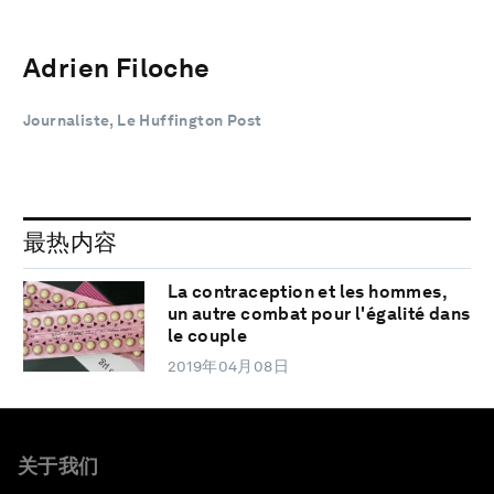
Adrien Filoche
Journaliste, Le Huffington Post
最热内容
La contraception et les hommes,
un autre combat pour l'égalité dans
le couple
2019年04月08日
关于我们