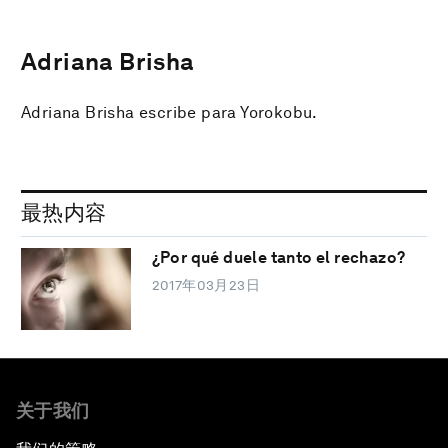
Adriana Brisha
Adriana Brisha escribe para Yorokobu.
最热内容
¿Por qué duele tanto el rechazo?
2017年03月23日
关于我们