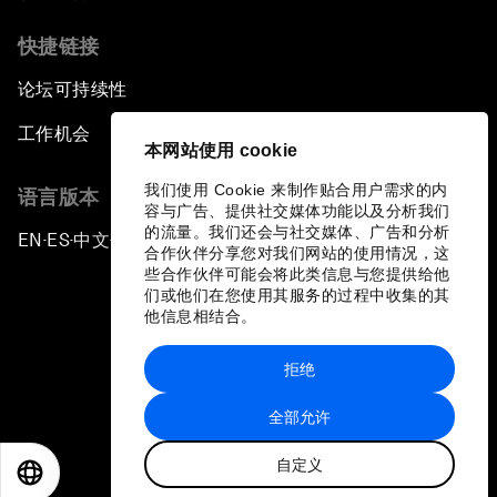
快捷链接
论坛可持续性
工作机会
本网站使用 cookie
我们使用 Cookie 来制作贴合用户需求的内
语言版本
容与广告、提供社交媒体功能以及分析我们
的流量。我们还会与社交媒体、广告和分析
EN
ES
中文
日本語
▪
▪
▪
合作伙伴分享您对我们网站的使用情况，这
些合作伙伴可能会将此类信息与您提供给他
们或他们在您使用其服务的过程中收集的其
他信息相结合。
拒绝
隐私政策和服务条款
全部允许
站点地图
自定义
©
2026
世界经济论坛
EN
ES
中文
日本語