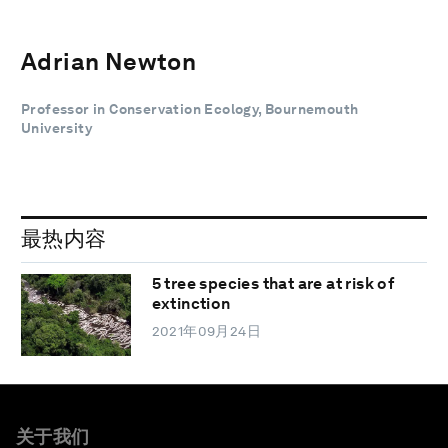
Adrian Newton
Professor in Conservation Ecology, Bournemouth
University
最热内容
5 tree species that are at risk of
extinction
2021年09月24日
关于我们