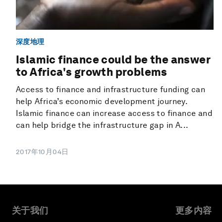
深度地理
Islamic finance could be the answer
to Africa's growth problems
Access to finance and infrastructure funding can
help Africa’s economic development journey.
Islamic finance can increase access to finance and
can help bridge the infrastructure gap in A...
2017年10月04日
关于我们
更多内容