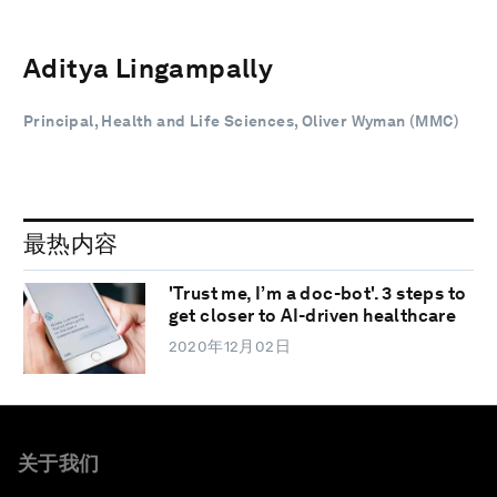
Aditya Lingampally
Principal, Health and Life Sciences, Oliver Wyman (MMC)
最热内容
'Trust me, I’m a doc-bot'. 3 steps to
get closer to AI-driven healthcare
2020年12月02日
关于我们