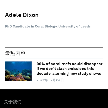
Adele Dixon
PhD Candidate in Coral Biology, University of Leeds
最热内容
99% of coral reefs could disappear
if we don't slash emissions this
decade, alarming new study shows
2022年02月04日
关于我们