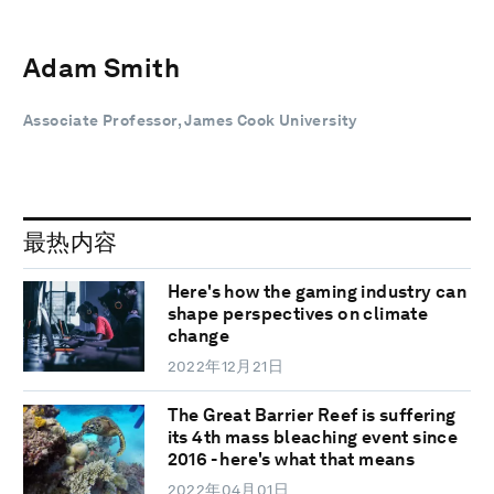
Adam Smith
Associate Professor, James Cook University
最热内容
Here's how the gaming industry can
shape perspectives on climate
change
2022年12月21日
The Great Barrier Reef is suffering
its 4th mass bleaching event since
2016 - here's what that means
2022年04月01日