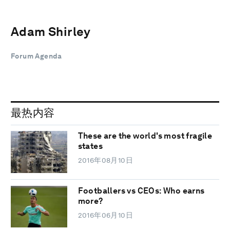
Adam Shirley
Forum Agenda
最热内容
These are the world's most fragile
states
2016年08月10日
Footballers vs CEOs: Who earns
more?
2016年06月10日