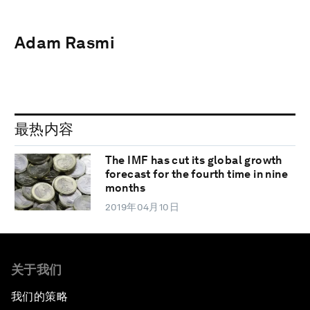
Adam Rasmi
最热内容
The IMF has cut its global growth
forecast for the fourth time in nine
months
2019年04月10日
关于我们
我们的策略