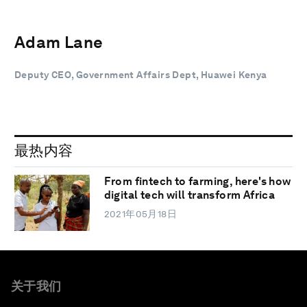
Adam Lane
Deputy CEO, Government Affairs Dept, Huawei Kenya
最热内容
From fintech to farming, here's how
digital tech will transform Africa
2021年05月18日
关于我们