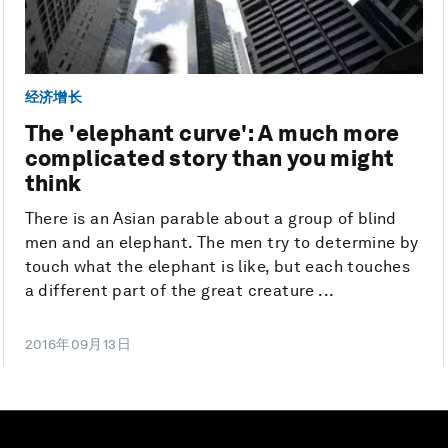
经济增长
The 'elephant curve': A much more
complicated story than you might
think
There is an Asian parable about a group of blind
men and an elephant. The men try to determine by
touch what the elephant is like, but each touches
a different part of the great creature ...
2016年09月13日