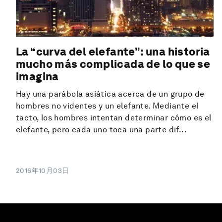
La “curva del elefante”: una historia
mucho más complicada de lo que se
imagina
Hay una parábola asiática acerca de un grupo de
hombres no videntes y un elefante. Mediante el
tacto, los hombres intentan determinar cómo es el
elefante, pero cada uno toca una parte dif...
2016年10月03日