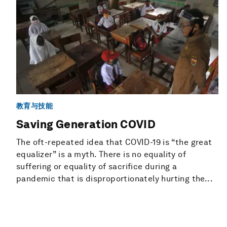
教育与技能
Saving Generation COVID
The oft-repeated idea that COVID-19 is “the great
equalizer” is a myth. There is no equality of
suffering or equality of sacrifice during a
pandemic that is disproportionately hurting the...