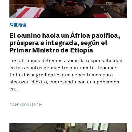
深度地理
El camino hacia un África pacífica,
próspera e integrada, según el
Primer Ministro de Etiopía
Los africanos debemos asumir la responsabilidad
en los asuntos de nuestro continente. Tenemos
todos los ingredientes que necesitamos para
alcanzar el éxito, empezando con una población
en...
2020年09月22日