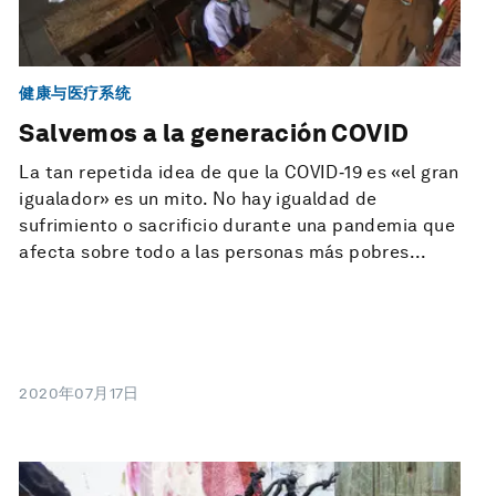
健康与医疗系统
Salvemos a la generación COVID
La tan repetida idea de que la COVID‑19 es «el gran
igualador» es un mito. No hay igualdad de
sufrimiento o sacrificio durante una pandemia que
afecta sobre todo a las personas más pobres...
2020年07月17日