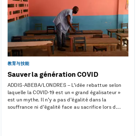
教育与技能
Sauver la génération COVID
ADDIS-ABEBA/LONDRES – L'idée rebattue selon
laquelle la COVID-19 est un « grand égalisateur »
est un mythe. Il n'y a pas d'égalité dans la
souffrance ni d'égalité face au sacrifice lors d...