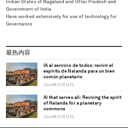
Indian States of Nagaland and Uttar Pradesh and
Government of India
Have worked extensively for use of technology for
Governance
最热内容
IA al servicio de todos: revivir el
espíritu de Nalanda para un bien
común planetario
2026年01月14日
AI that serves all: Reviving the spirit
of Nalanda for a planetary
commons
2026年01月12日