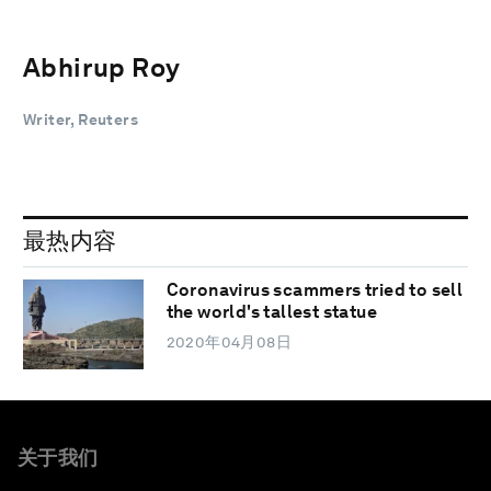
Abhirup Roy
Writer, Reuters
最热内容
Coronavirus scammers tried to sell
the world's tallest statue
2020年04月08日
关于我们