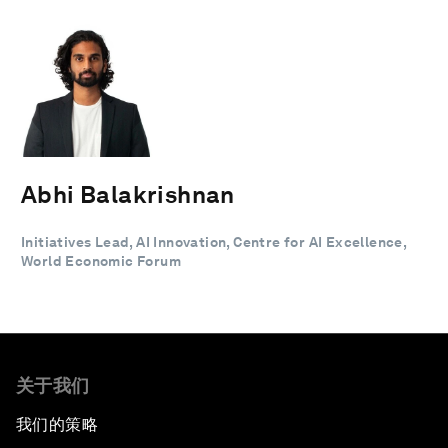
Abhi Balakrishnan
Initiatives Lead, AI Innovation, Centre for AI Excellence,
World Economic Forum
关于我们
我们的策略