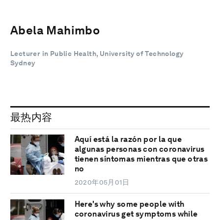
Abela Mahimbo
Lecturer in Public Health, University of Technology
Sydney
最热内容
Aquí está la razón por la que
algunas personas con coronavirus
tienen síntomas mientras que otras
no
2020年05月01日
Here's why some people with
coronavirus get symptoms while