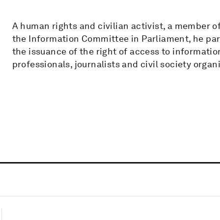
A human rights and civilian activist, a member o
the Information Committee in Parliament, he par
the issuance of the right of access to informatio
professionals, journalists and civil society organ