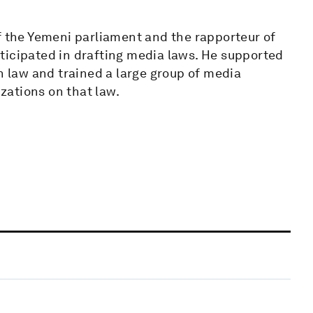
f the Yemeni parliament and the rapporteur of
ticipated in drafting media laws. He supported
n law and trained a large group of media
izations on that law.