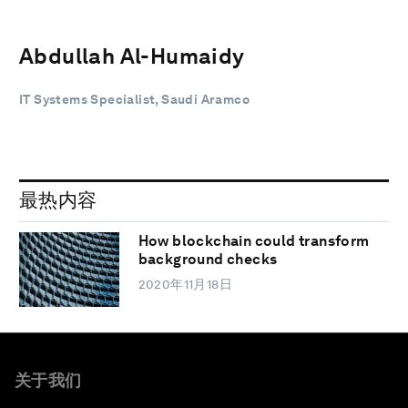
Abdullah Al-Humaidy
IT Systems Specialist, Saudi Aramco
最热内容
How blockchain could transform
background checks
2020年11月18日
关于我们