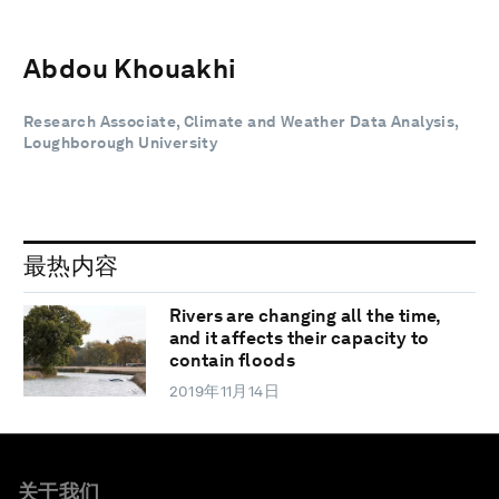
Abdou Khouakhi
Research Associate, Climate and Weather Data Analysis,
Loughborough University
最热内容
Rivers are changing all the time,
and it affects their capacity to
contain floods
2019年11月14日
关于我们