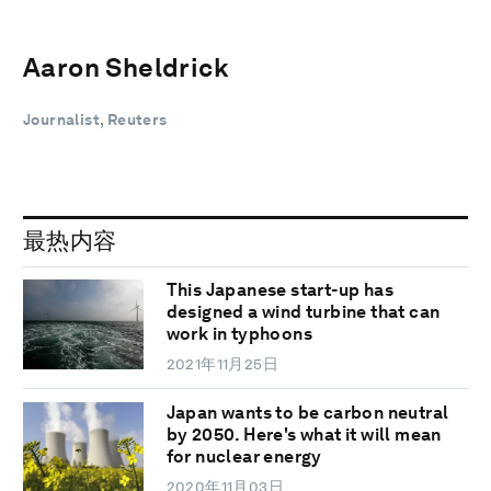
Aaron Sheldrick
Journalist, Reuters
最热内容
This Japanese start-up has
designed a wind turbine that can
work in typhoons
2021年11月25日
Japan wants to be carbon neutral
by 2050. Here's what it will mean
for nuclear energy
2020年11月03日