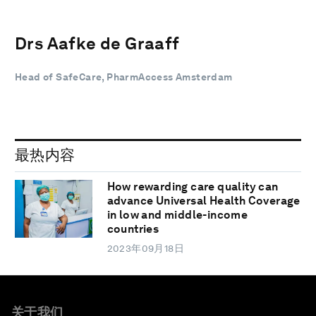
Drs Aafke de Graaff
Head of SafeCare, PharmAccess Amsterdam
最热内容
How rewarding care quality can
advance Universal Health Coverage
in low and middle-income
countries
2023年09月18日
关于我们