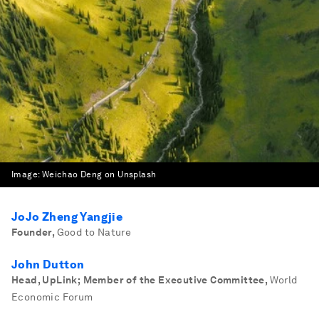
Image:
Weichao Deng on Unsplash
JoJo Zheng Yangjie
Founder
,
Good to Nature
John Dutton
Head, UpLink; Member of the Executive Committee
,
World
Economic Forum