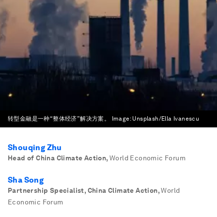
转型金融是一种“整体经济”解决方案。
Image:
Unsplash/Ella Ivanescu
Shouqing Zhu
Head of China Climate Action
,
World Economic Forum
Sha Song
Partnership Specialist, China Climate Action
,
World
Economic Forum