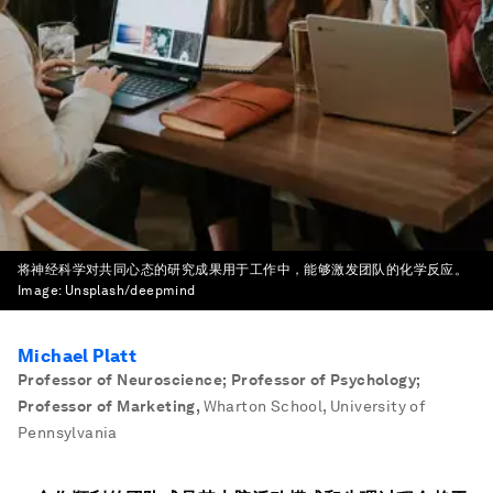
将神经科学对共同心态的研究成果用于工作中，能够激发团队的化学反应。
Image:
Unsplash/deepmind
Michael Platt
Professor of Neuroscience; Professor of Psychology;
Professor of Marketing
,
Wharton School, University of
Pennsylvania