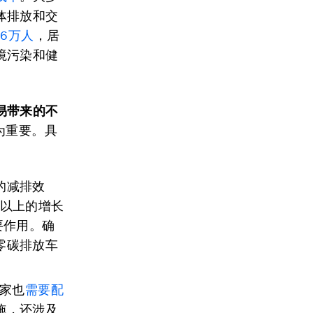
体排放和交
.6万人
，居
境污染和健
易带来的不
为重要。具
的减排效
% 以上的增长
要作用。确
零碳排放车
国家也
需要配
施，还涉及