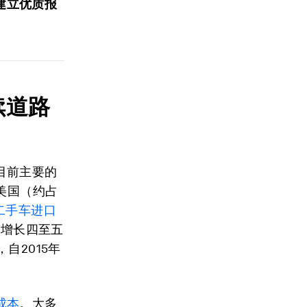
建立优质报
续道路
目前主要的
美国（约占
二手车进口
将增长四至五
自2015年
成本
。大多