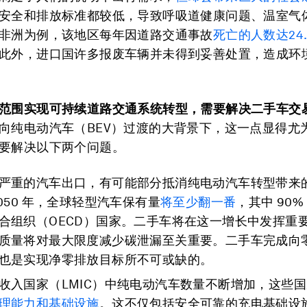
安全和排放标准都较低，导致呼吸道健康问题、温室气
非洲为例，该地区每年因道路交通事故
死亡的人数达24
此外，进口国许多报废车辆并未得到妥善处置，造成环
范围实现可持续道路交通系统转型，需要解决二手车交
向纯电动汽车（BEV）过渡的大背景下，这一点显得尤
要解决以下两个问题。
严重的汽车出口，有可能部分抵消纯电动汽车转型带来
2050 年，全球轻型汽车保有量
将至少翻一番
，其中 90
合组织（OECD）国家。二手车将在这一增长中发挥重
质量将对最大限度减少碳泄漏至关重要。二手车完成向
也是实现净零排放目标所不可或缺的。
收入国家（LMIC）中纯电动汽车数量不断增加，这些
理能力和基础设施
。这不仅包括安全可靠的充电基础设