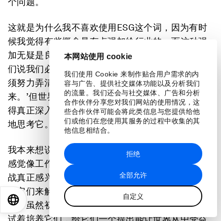
个问题。
这就是为什么我不喜欢使用ESG这个词，因为有时
候我觉得有些概念是有点强加给行业的。而这种强
加无疑是良性的。但有时人们的反应是，‘好吧，他
本网站使用 cookie
们说我们必须做一些关于碳中和的工作。所以我必
我们使用 Cookie 来制作贴合用户需求的内
须努力弄清楚大家都在用的词语，然后把它反映出
容与广告、提供社交媒体功能以及分析我们
的流量。我们还会与社交媒体、广告和分析
来。’但世界上实际发生的情况是非常复杂的，我觉
合作伙伴分享您对我们网站的使用情况，这
得真正深入它的办法就是把它当作一项任务，不断
些合作伙伴可能会将此类信息与您提供给他
们或他们在您使用其服务的过程中收集的其
地思考它。
他信息相结合。
我本来想说昼夜不停地工作。但同样，工作不应该
拒绝
感觉像工作。你应该感觉自己只是对面临的这个挑
全部允许
战真正感兴趣。然后，我们在利用技术，真正地利
用它们来解决这些挑战。同时，试着培养一些公
自定义
EN
ES
中文
日本語
司，虽然初创公司总是面临破产和类似的风险，但
试着培养它们，给它们一个提出能让世界从中受益