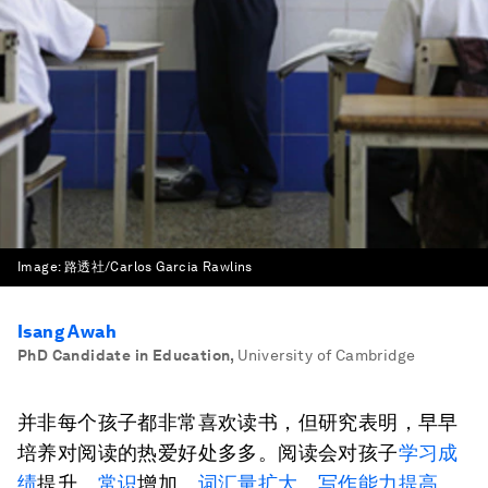
Image:
路透社/Carlos Garcia Rawlins
Isang Awah
PhD Candidate in Education
,
University of Cambridge
并非每个孩子都非常喜欢读书，但研究表明，早早
培养对阅读的热爱好处多多。阅读会对孩子
学习成
绩
提升、
常识
增加、
词汇量扩大
、
写作能力提高
、