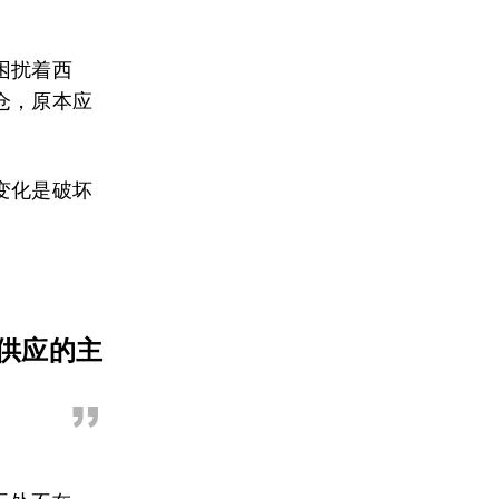
困扰着西
仓，原本应
变化是破坏
供应的主
”