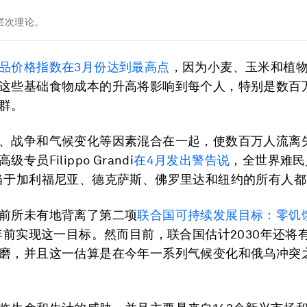
层次理论。
品价格指数
在
3
月份达到最高点
，因为小麦、玉米和植
这些基础食物成本的升高将影响到每个人，特别是数百
群。
、战争和气候变化等因素混合在一起，使数百万人流离
专员Filippo Grandi
在
4
月发出警告说
，全世界难民
当于加利福尼亚、德克萨斯、佛罗里达和纽约的所有人
前所未有地背离了第二项
联合国可持续发展目标：零饥
0年前实现这一目标。然而目前，联合国估计2030年还将有
磨，并且这一估算是在今年一系列气候变化和俄乌冲突