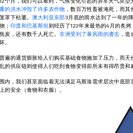
12个月，我们可以看到，气候变化引起的异常天气类型
重的洪水冲毁了许多农作物
，数百万牲畜被淹死，而其
笼罩下枯萎。
澳大利亚东部
3月底的雨水达到了一年的
物；
印度和巴基斯坦
则经历了122年来最热的4月的炙
焦炭，还有数千人死亡。
非洲受到了暴风雨的袭击
，造
坏。
普遍的通货膨胀给人们购买基础食物施加了压力，而天
乱的供应链则使得人们吃到食物变得前所未有得昂贵和
围内，我们甚至面临着无法满足马斯洛需求层次中底部
上的安全（食物和衣服）。