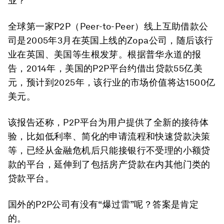
业？
全球第一家P2P（Peer-to-Peer）线上互助借款公
司是2005年3月在英国上线的Zopa公司，随后该行
业在英国、美国等生根发芽。根据普华永道的报
告，2014年，美国的P2P平台约借出贷款55亿美
元，预计到2025年，该行业的市场价值将达1500亿
美元。
该报告还称，P2P平台为用户提供了全新的接待体
验，比如低利率、简化的申请流程和快速贷款决策
等，已经从金融危机后只能接银行不受理的小额贷
款的平台，延伸到了包括房产贷款在内其他门类的
贷款平台。
国外的P2P公司有没有“爆过雷”呢？答案是肯定
的。