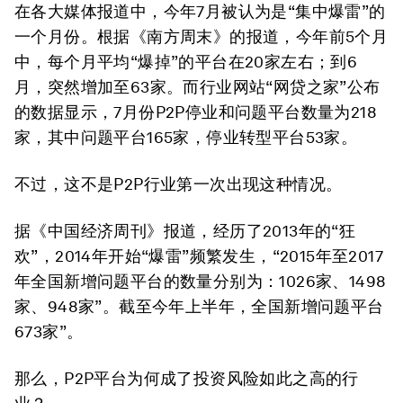
在各大媒体报道中，今年7月被认为是“集中爆雷”的
一个月份。根据《南方周末》的报道，今年前5个月
中，每个月平均“爆掉”的平台在20家左右；到6
月，突然增加至63家。而行业网站“网贷之家”公布
的数据显示，7月份P2P停业和问题平台数量为218
家，其中问题平台165家，停业转型平台53家。
不过，这不是P2P行业第一次出现这种情况。
据《中国经济周刊》报道，经历了2013年的“狂
欢”，2014年开始“爆雷”频繁发生，“2015年至2017
年全国新增问题平台的数量分别为：1026家、1498
家、948家”。截至今年上半年，全国新增问题平台
673家”。
那么，P2P平台为何成了投资风险如此之高的行