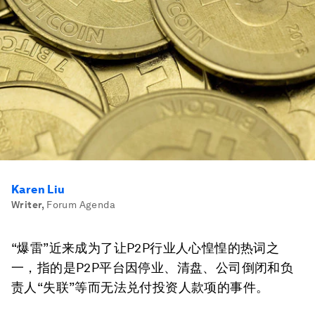
Karen Liu
Writer
,
Forum Agenda
“爆雷”近来成为了让P2P行业人心惶惶的热词之
一，指的是P2P平台因停业、清盘、公司倒闭和负
责人“失联”等而无法兑付投资人款项的事件。