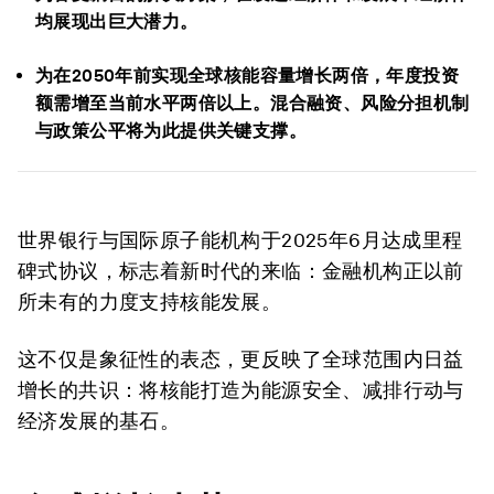
均展现出巨大潜力。
为在2050年前实现全球核能容量增长两倍，年度投资
额需增至当前水平两倍以上。混合融资、风险分担机制
与政策公平将为此提供关键支撑。
世界银行与国际原子能机构于2025年6月达成里程
碑式协议，标志着新时代的来临：金融机构正以前
所未有的力度支持核能发展。
这不仅是象征性的表态，更反映了全球范围内日益
增长的共识：将核能打造为能源安全、减排行动与
经济发展的基石。