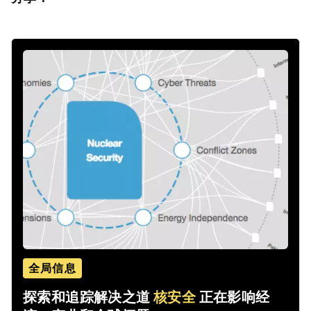
全局信息
探索和追踪解决之道
核安全
正在影响经