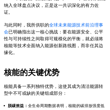
纳入全球盘点决议，正是这一共识深化的有力佐
证。
与此同时，我所供职的
全球未来能源技术前沿理事
会
已明确指出这一核心挑战：要在能源安全、公平
性与可持续性之间取得可规模化的平衡，就必须将
核能等技术全面纳入能源创新路线图，而非任其边
缘化。
核能的关键优势
核能具备一系列独特优势，这使其成为清洁能源转
型中不可或缺的关键组成部分：
脱碳效益：
全生命周期数据表明，核能的碳排放强度低