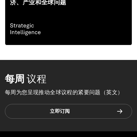
济、产业和全球问题
每周
议程
每周为您呈现推动全球议程的紧要问题（英文）
立即订阅