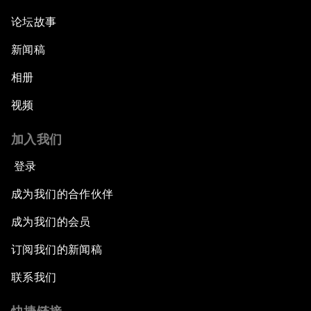
论坛故事
新闻稿
相册
视频
加入我们
登录
成为我们的合作伙伴
成为我们的会员
订阅我们的新闻稿
联系我们