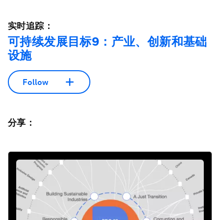
实时追踪：
可持续发展目标9：产业、创新和基础
设施
Follow
分享：