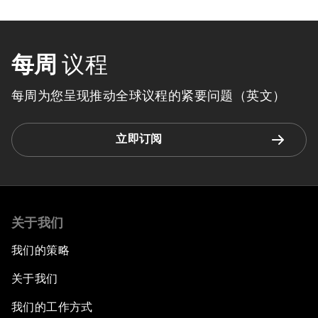
每周
议程
每周为您呈现推动全球议程的紧要问题（英文）
立即订阅
关于我们
我们的策略
关于我们
我们的工作方式