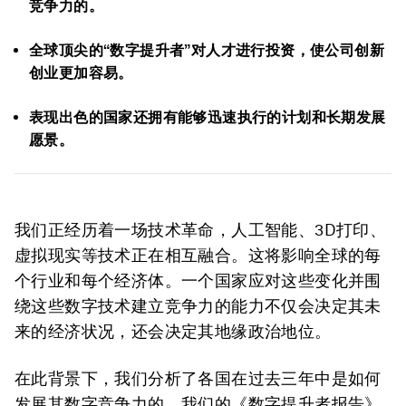
竞争力的。
全球顶尖的“数字提升者”对人才进行投资，使公司创新
创业更加容易。
表现出色的国家还拥有能够迅速执行的计划和长期发展
愿景。
我们正经历着一场技术革命，人工智能、3D打印、
虚拟现实等技术正在相互融合。这将影响全球的每
个行业和每个经济体。一个国家应对这些变化并围
绕这些数字技术建立竞争力的能力不仅会决定其未
来的经济状况，还会决定其地缘政治地位。
在此背景下，我们分析了各国在过去三年中是如何
发展其数字竞争力的。我们的《数字提升者报告》