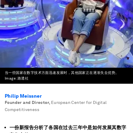
当一些国家在数字技术方面迅速发展时，其他国家正在逐渐失去优势。
Image:
路透社
Philip Meissner
Founder and Director
,
European Center for Digital
Competitiveness
一份新报告分析了各国在过去三年中是如何发展其数字