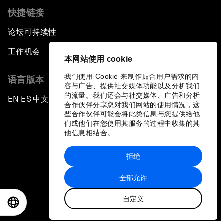
快捷链接
论坛可持续性
工作机会
本网站使用 cookie
我们使用 Cookie 来制作贴合用户需求的内
语言版本
容与广告、提供社交媒体功能以及分析我们
的流量。我们还会与社交媒体、广告和分析
EN
ES
中文
日本語
▪
▪
▪
合作伙伴分享您对我们网站的使用情况，这
些合作伙伴可能会将此类信息与您提供给他
们或他们在您使用其服务的过程中收集的其
他信息相结合。
拒绝
隐私政策和服务条款
全部允许
站点地图
自定义
©
2026
世界经济论坛
EN
ES
中文
日本語