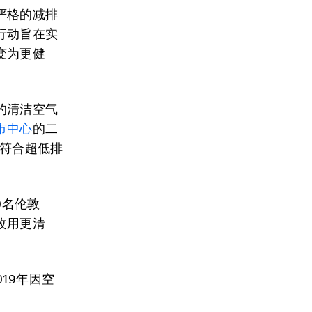
严格的减排
行动旨在实
变为更健
的清洁空气
市中心
的二
%符合超低排
0名伦敦
改用更清
019年因空