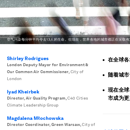
空气污染每分钟平均夺去13人的生命。但现在，世界各地的城市都正在采取
Shirley Rodrigues
在全球各
London Deputy Mayor for Environment &
Our Common Air Commissioner
,
City of
随着城市
London
现在全球
Iyad Kheirbek
市成为更
Director, Air Quality Program
,
C40 Cities
Climate Leadership Group
Magdalena Młochowska
Director Coordinator, Green Warsaw
,
City of