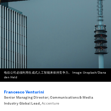
电信公司必须利用生成式人工智能来保持竞争力。
Image:
Unsplash/Diana
den Held
Francesco Venturini
Senior Managing Director; Communications & Media
Industry Global Lead
,
Accenture