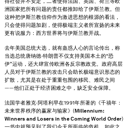
得社会并不安定，二者使得法国、英国、荷兰等欧
洲国家把所有问题的责任都推卸给了伊斯兰教。但
这种把伊斯兰教信仰作为激进思想的根源的看法，
只会使得问题加剧，使得极端主义者所宣扬的未来
更有说服力：西方世界将与伊斯兰教开战。
去年美国总统大选，就有蛊惑人心的言论传出，称
当选总统唐纳德·特朗普不仅支持美国本土的“恐
伊”运动，还大肆宣传欧洲各反宗教政党。政府高层
人员对于伊斯兰教的攻击只会助长极端意识形态的
扩散，尤其是在处于重重包围的移民、难民之间
——他们正处于经济困难之中，缺乏安全保障。
法国学者雅克·阿塔利早在1991年所著的《千禧年：
未来世界秩序的赢家与输家》(
Millennium:
Winners and Losers in the Coming World Order
)
一书中就预见到了我们今天所面临的危机。如此之