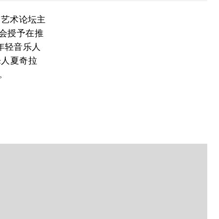
界艺术论坛主
会授予在推
年轻音乐人
乐人
夏奇拉
。