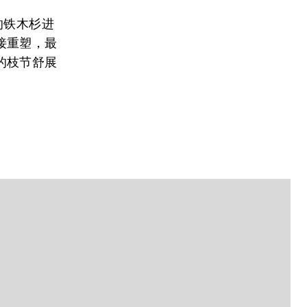
龄的铁木杉进
接重塑，最
的枝节舒展